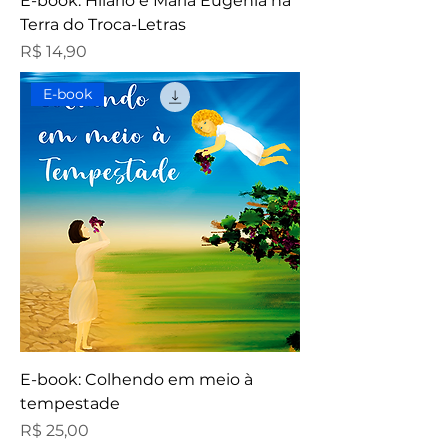
E-book: Hilário e Maria Eugênia na
Terra do Troca-Letras
Preço
R$ 14,90
E-book
E-book: Colhendo em meio à
tempestade
Preço
R$ 25,00