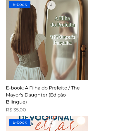
E-book
E-book: A Filha do Prefeito / The
Mayor's Daughter (Edição
Bilingue)
Preço
R$ 35,00
E-book