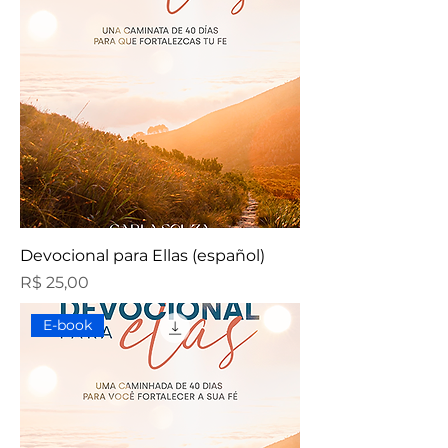
Devocional para Ellas (español)
Preço
R$ 25,00
E-book