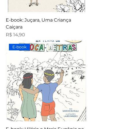
E-book: Juçara, Uma Criança
Caiçara
Preço
R$ 14,90
E-book