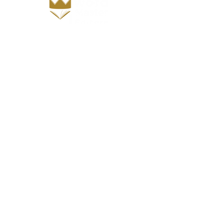
Inicio
Sobre nós
Nossa história
Parceiros
Seções
Acadêmico
Socioambiental
Literatura Cristã