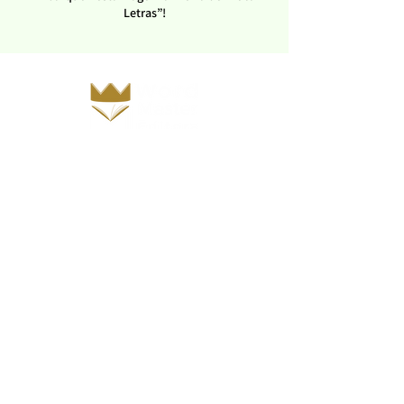
Letras”!
Inicio
Sobre nós
Nossa história
Parceiros
Seções
Acadêmico