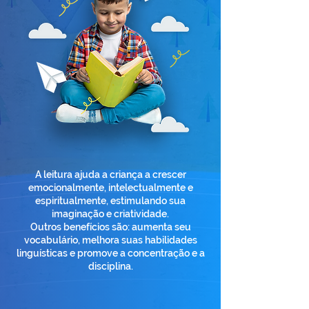
A leitura ajuda a criança a crescer
emocionalmente, intelectualmente e
espiritualmente, estimulando sua
imaginação e criatividade.
Outros benefícios são: aumenta seu
vocabulário, melhora suas habilidades
linguísticas e promove a concentração e a
disciplina.