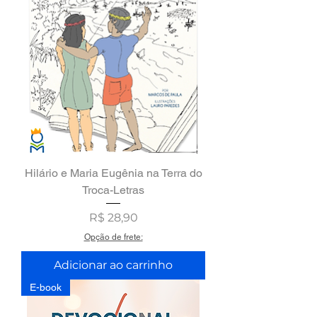
Hilário e Maria Eugênia na Terra do
Troca-Letras
Preço
R$ 28,90
Opção de frete:
Adicionar ao carrinho
E-book