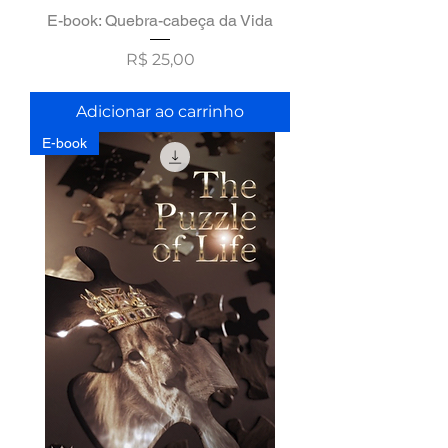
E-book: Quebra-cabeça da Vida
Preço
R$ 25,00
Adicionar ao carrinho
E-book