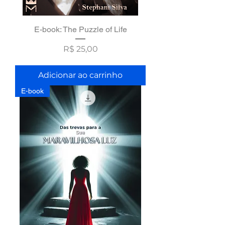
E-book: The Puzzle of Life
Preço
R$ 25,00
Adicionar ao carrinho
E-book