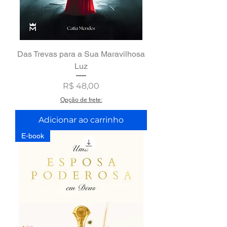
Das Trevas para a Sua Maravilhosa
Luz
Preço
R$ 48,00
Opção de frete:
Adicionar ao carrinho
E-book