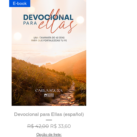
E-book
Devocional para Ellas (español)
Preço normal
Preço promocional
R$ 42,00
R$ 33,60
Opção de frete: