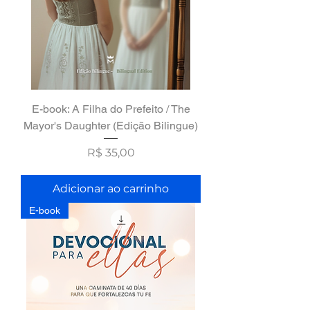
E-book: A Filha do Prefeito / The
Mayor's Daughter (Edição Bilingue)
Preço
R$ 35,00
Adicionar ao carrinho
E-book