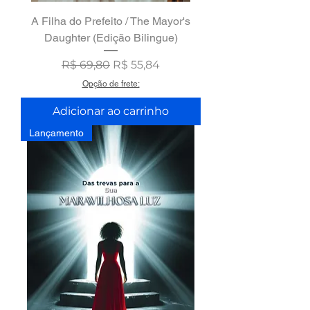
A Filha do Prefeito / The Mayor's
Daughter (Edição Bilingue)
Preço normal
Preço promocional
R$ 69,80
R$ 55,84
Opção de frete:
Adicionar ao carrinho
Lançamento