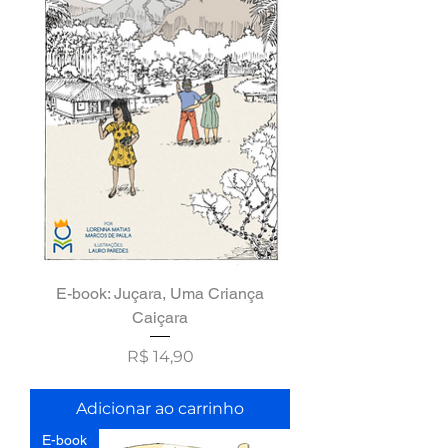
E-book: Juçara, Uma Criança
Caiçara
Preço
R$ 14,90
Adicionar ao carrinho
E-book