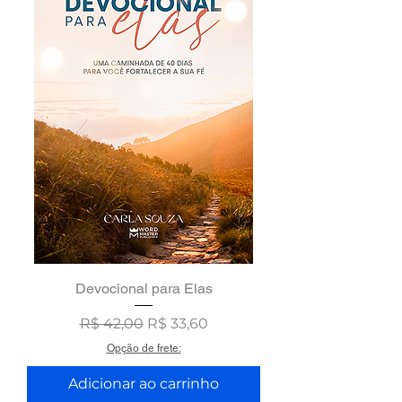
Devocional para Elas
Preço normal
Preço promocional
R$ 42,00
R$ 33,60
Opção de frete:
Adicionar ao carrinho