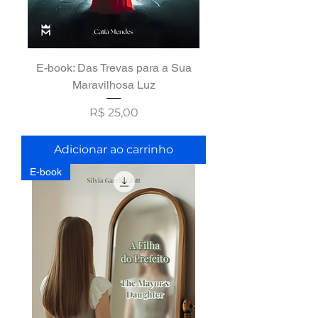
E-book: Das Trevas para a Sua
Maravilhosa Luz
Preço
R$ 25,00
Adicionar ao carrinho
E-book