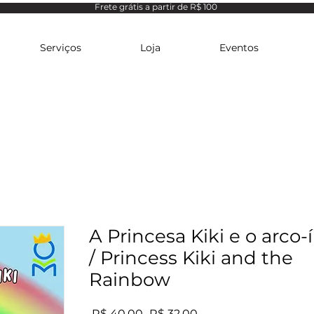
Frete grátis a partir de R$ 100
Serviços
Loja
Eventos
A Princesa Kiki e o arco-í
/ Princess Kiki and the
Rainbow
Preço
Preço
 R$ 40,00 
R$ 32,00