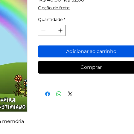
normal
promocional
Opção de frete:
Quantidade
*
Adicionar ao carrinho
Comprar
z à memória